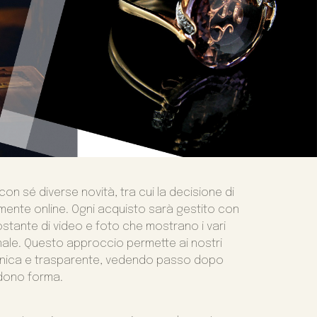
n sé diverse novità, tra cui la decisione di
amente online. Ogni acquisto sarà gestito con
stante di video e foto che mostrano i vari
nale. Questo approccio permette ai nostri
a unica e trasparente, vedendo passo dopo
ndono forma.