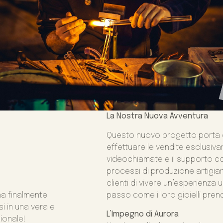
La Nostra Nuova Avventura
Questo nuovo progetto porta co
effettuare le vendite esclusiv
videochiamate e il supporto co
processi di produzione artigia
clienti di vivere un’esperienz
passo come i loro gioielli pre
ha finalmente
i in una vera e
L’Impegno di Aurora
zionale!