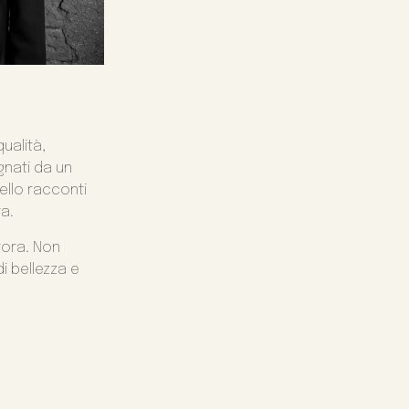
qualità,
gnati da un
ello racconti
ra.
urora. Non
i bellezza e