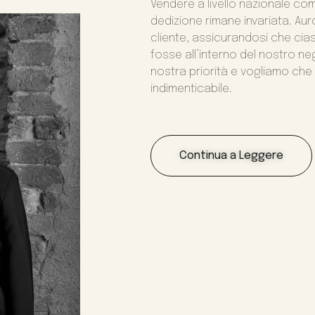
Vendere a livello nazionale c
dedizione rimane invariata. Au
cliente, assicurandosi che ci
fosse all’interno del nostro ne
nostra priorità e vogliamo che 
indimenticabile.
Continua a Leggere