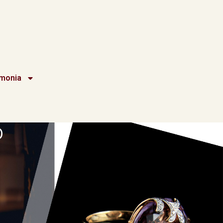
imonia
O