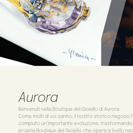
Aurora
Benvenuti nella Boutique del Gioiello di Aurora
Come molti di voi sanno, il nostro storico negozio 
compiuto un’importante evoluzione, trasformandos
propria Boutique del Gioiello che opera a livello na