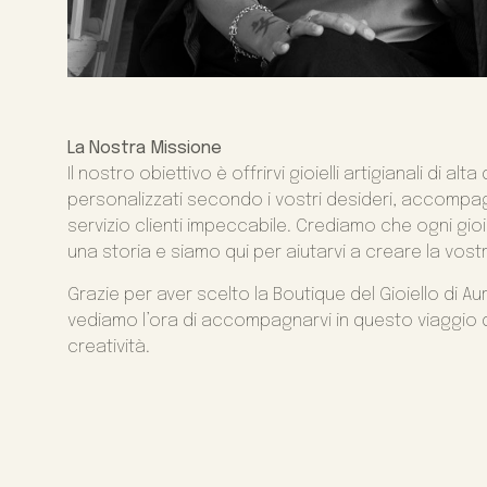
La Nostra Missione
Il nostro obiettivo è offrirvi gioielli artigianali di alta 
personalizzati secondo i vostri desideri, accompa
servizio clienti impeccabile. Crediamo che ogni gioi
una storia e siamo qui per aiutarvi a creare la vost
Grazie per aver scelto la Boutique del Gioiello di A
vediamo l’ora di accompagnarvi in questo viaggio d
creatività.