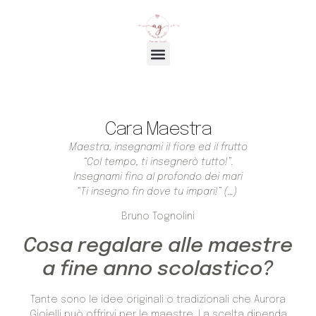
Aurora dal 2004
Cavalli di Battaglia
Cara Maestra
Maestra, insegnami il fiore ed il frutto
“Col tempo, ti insegnerò tutto!”.
Insegnami fino al profondo dei mari
“Ti insegno fin dove tu impari!” (…)
Bruno Tognolini
Cosa regalare alle maestre
a fine anno scolastico?
Tante sono le idee originali o tradizionali che Aurora
Gioielli può offrirvi per le maestre. La scelta dipenda