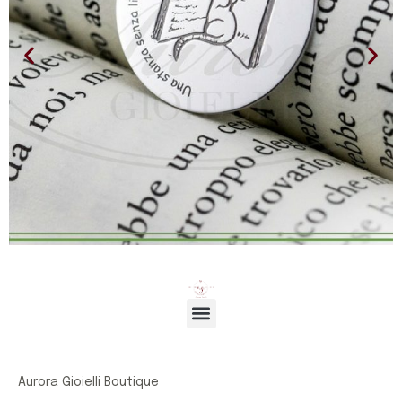
Aurora dal 2004
Cavalli di Battaglia
Aurora Gioielli Boutique