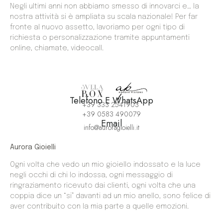
Negli ultimi anni non abbiamo smesso di innovarci e… la
nostra attività si è ampliata su scala nazionale! Per far
fronte al nuovo assetto, lavoriamo per ogni tipo di
richiesta o personalizzazione tramite appuntamenti
online, chiamate, videocall.
Telefono E WhatsApp
+39 333 2541903
+39 0583 490079
Email
info@auroragioielli.it
Aurora Gioielli
Ogni volta che vedo un mio gioiello indossato e la luce
negli occhi di chi lo indossa, ogni messaggio di
ringraziamento ricevuto dai clienti, ogni volta che una
coppia dice un “si” davanti ad un mio anello, sono felice di
aver contribuito con la mia parte a quelle emozioni.